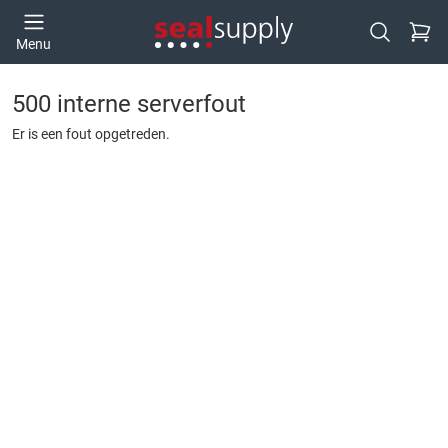
Ga naa
Menu
Open zoek
500 interne serverfout
Er is een fout opgetreden.