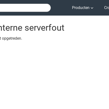
Producten
Cr
nterne serverfout
ut opgetreden.