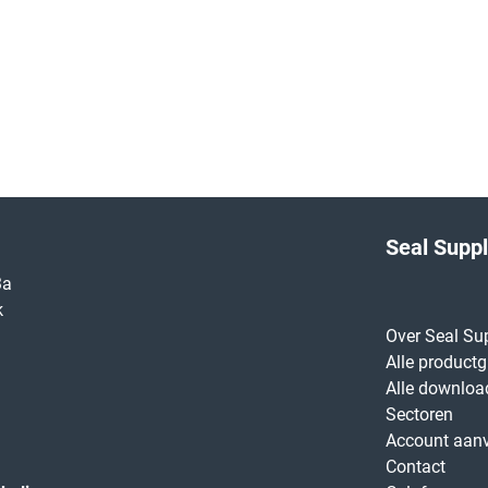
Seal Supp
3a
k
Over Seal Su
Alle product
Alle downloa
Sectoren
Account aan
Contact