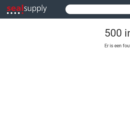
500 i
Er is een fo