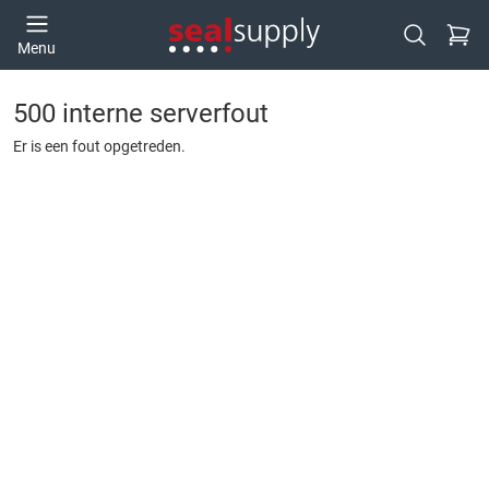
Ga naa
Menu
Open zoek
500 interne serverfout
Er is een fout opgetreden.