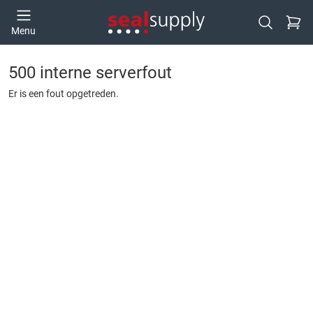
Ga naa
Menu
Open zoek
500 interne serverfout
Er is een fout opgetreden.