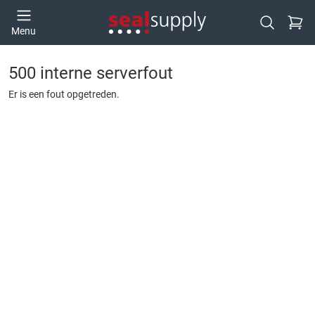
Ga naa
Menu
Open zoek
500 interne serverfout
Er is een fout opgetreden.