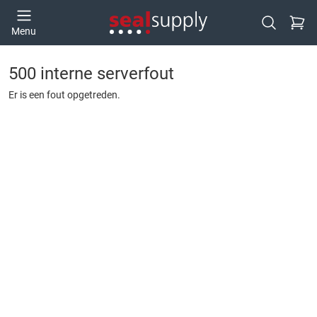
Ga naa
Menu
Open zoek
500 interne serverfout
Er is een fout opgetreden.