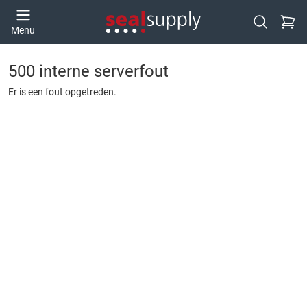
Ga naa
Menu
Open zoek
500 interne serverfout
Er is een fout opgetreden.